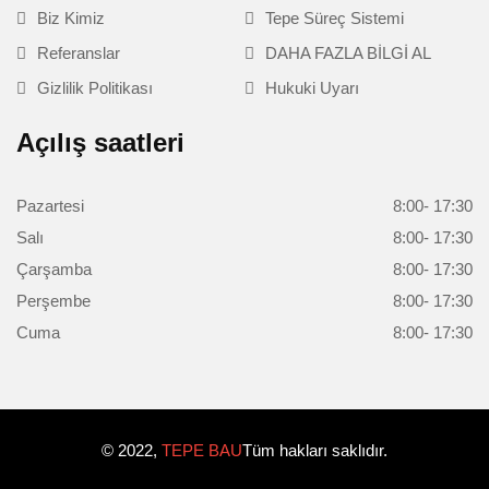
Biz Kimiz
Tepe Süreç Sistemi
Referanslar
DAHA FAZLA BİLGİ AL
Gizlilik Politikası
Hukuki Uyarı
Açılış saatleri
Pazartesi
8:00- 17:30
Salı
8:00- 17:30
Çarşamba
8:00- 17:30
Perşembe
8:00- 17:30
Cuma
8:00- 17:30
© 2022,
TEPE BAU
Tüm hakları saklıdır.