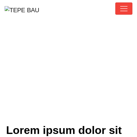
Blog
Lorem ipsum dolor sit amet consectetur
adipiscing elit dolor
Lorem ipsum dolor sit